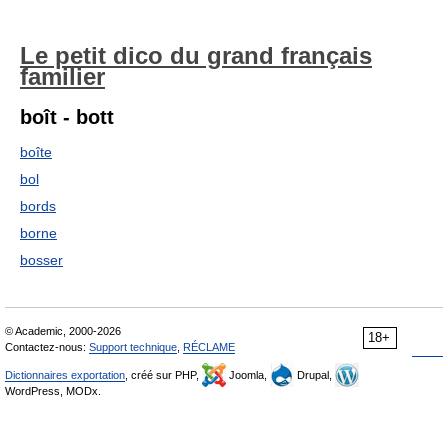
Le petit dico du grand français
familier
boît - bott
boîte
bol
bords
borne
bosser
© Academic, 2000-2026
18+
Contactez-nous:
Support technique
,
RÉCLAME
Dictionnaires exportation
, créé sur PHP,
Joomla,
Drupal,
WordPress, MODx.